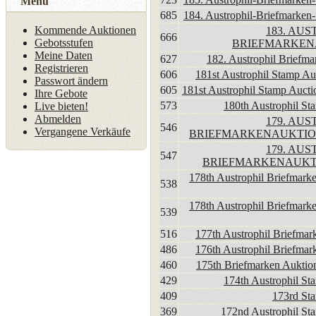
Menü
685
184. Austrophil-Briefmarken-
Kommende Auktionen
183. AUS
666
Gebotsstufen
BRIEFMARKEN
Meine Daten
627
182. Austrophil Briefma
Registrieren
606
181st Austrophil Stamp Au
Passwort ändern
605
181st Austrophil Stamp Aucti
Ihre Gebote
573
180th Austrophil St
Live bieten!
Abmelden
179. AUS
546
Vergangene Verkäufe
BRIEFMARKENAUKTION 
179. AUS
547
BRIEFMARKENAUKTIO
178th Austrophil Briefmarke
538
178th Austrophil Briefmarke
539
516
177th Austrophil Briefmar
486
176th Austrophil Briefmar
460
175th Briefmarken Auktion
429
174th Austrophil St
409
173rd St
369
172nd Austrophil St