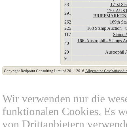
331
171st St
170. AUS
291
BRIEFMARKEN
262
169th St
225
168 Stamp Auction - u
117
Stamp 
166. Austrophil - Stamps A
40
20
Austrophil 
9
Copyright Redpoint Consulting Limited 2011-2016
Allgemeine Geschäftsbed
Diese Website verwende
Wir verwenden nur die wes
funktionalen Cookies. Es w
von Drittanbietern verwend