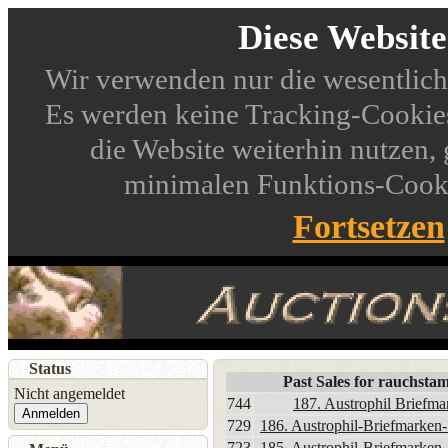
Diese Websit
Wir verwenden nur die wesentlich
Es werden keine Tracking-Cookies
die Website weiterhin nutzen,
minimalen Funktions-Cookie
Fortsetzen
Status
Past Sales for rauchsta
Nicht angemeldet
744
187. Austrophil Briefma
Anmelden
729
186. Austrophil-Briefmarken-
723
185. Austrophil-Briefmarken-