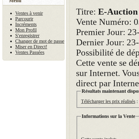
Menu
Titre:
E-Auction
Ventes à venir
Parcourir
Vente Numéro: 
Incréments
Premier Jour: 2
Mon Profil
S'enregistrer
Dernier Jour: 2
Changer de mot de passe
Miser en Direct!
Possibilité de dép
Ventes Passées
Cette vente se dé
sur Internet. Vou
direct par Intern
Résultats maintenant dispo
Télécharger les prix réalisés
:
Informations sur la Vente