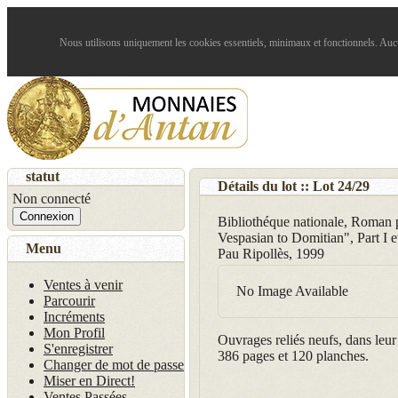
Nous utilisons uniquement les cookies essentiels, minimaux et fonctionnels. Aucun
statut
Détails du lot :: Lot
24
/
29
Non connecté
Connexion
Bibliothéque nationale, Roman 
Vespasian to Domitian", Part I e
Menu
Pau Ripollès, 1999
Ventes à venir
No Image Available
Parcourir
Incréments
Mon Profil
Ouvrages reliés neufs, dans leur 
S'enregistrer
386 pages et 120 planches.
Changer de mot de passe
Miser en Direct!
Ventes Passées