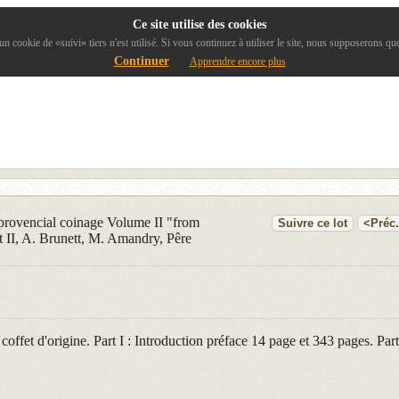
Ce site utilise des cookies
 cookie de «suivi» tiers n'est utilisé. Si vous continuez à utiliser le site, nous supposerons q
Continuer
Apprendre encore plus
provencial coinage Volume II "from
Suivre ce lot
<Préc.
t II, A. Brunett, M. Amandry, Pêre
coffet d'origine. Part I : Introduction préface 14 page et 343 pages. Part