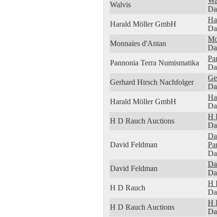
Wa
Walvis
Da
Ha
Harald Möller GmbH
Da
Mo
Monnaies d'Antan
Da
Pa
Pannonia Terra Numismatika
Da
Ge
Gerhard Hirsch Nachfolger
Da
Ha
Harald Möller GmbH
Da
H 
H D Rauch Auctions
Da
Da
David Feldman
Par
Da
Da
David Feldman
Da
H 
H D Rauch
Da
H 
H D Rauch Auctions
Da