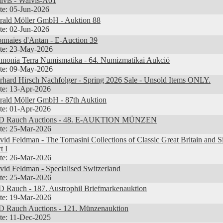
lvis - Walvis-A01
te: 05-Jun-2026
rald Möller GmbH - Auktion 88
te: 02-Jun-2026
nnaies d'Antan - E-Auction 39
te: 23-May-2026
nnonia Terra Numismatika - 64. Numizmatikai Aukció
te: 09-May-2026
rhard Hirsch Nachfolger - Spring 2026 Sale - Unsold Items ONLY.
te: 13-Apr-2026
rald Möller GmbH - 87th Auktion
te: 01-Apr-2026
D Rauch Auctions - 48. E-AUKTION MÜNZEN
te: 25-Mar-2026
vid Feldman - The Tomasini Collections of Classic Great Britain and Si
t I
te: 26-Mar-2026
vid Feldman - Specialised Switzerland
te: 25-Mar-2026
D Rauch - 187. Austrophil Briefmarkenauktion
te: 19-Mar-2026
D Rauch Auctions - 121. Münzenauktion
te: 11-Dec-2025