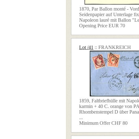
1870, Par Ballon monté - Vord
Seidenpapier auf Unterlage fix
Napoleon lauré mit Ballon "Le 
Opening Price EUR 70
Lot /41
:: FRANKREICH
1859, Faltbriefhülle mit Napo
karmin + 40 C. orange von P
Rhombenstempel D über Pana
...
Minimum Offer CHF 80