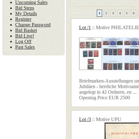
Upcoming Sales
Bid Steps
My Details
FIRST
PREV
1
2
3
4
5
6
Register
Change Password
Lot /1
:: Motive PHILATELI
Bid Basket
Bid Live!
Log Off
Past Sales
Briefmarken-Ausstellungen und
Jubiläen - herrliche Motivsam
angelegt in 42 Ordnern, en ...
Opening Price EUR 2500
Lot /3
:: Motive UPU