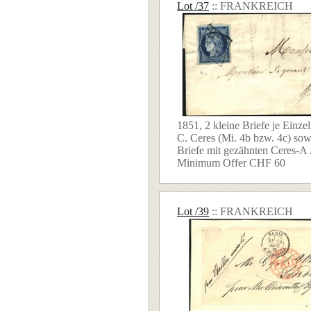
Lot /37
:: FRANKREICH
1851, 2 kleine Briefe je Einze
C. Ceres (Mi. 4b bzw. 4c) sow
Briefe mit gezähnten Ceres-A .
Minimum Offer CHF 60
Lot /39
:: FRANKREICH