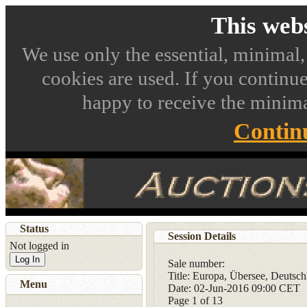
This webs
We use only the essential, minimal,
cookies are used. If you continue
happy to receive the minima
Contin
Status
Session Details
Not logged in
Log In
Sale number:
Title: Europa, Übersee, Deutsch
Menu
Date: 02-Jun-2016 09:00 CET
Page
1
of 13