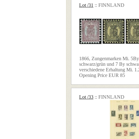
Lot /31
:: FINNLAND
1866, Zungenmarken Mi. 5By 
schwarz/grün und 7 By schwar
verschiedene Erhaltung Mi. 1.2
Opening Price EUR 85
Lot /33
:: FINNLAND