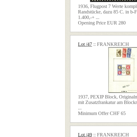
1936, Flugpost 7 Werte komple
Randstücke, dazu 85 C. in b-
1.400,-+ ...
Opening Price EUR 280
Lot /47
:: FRANKREICH
1937, PEXIP Block, Originalm
mit Zusatzfrankatur am Blockr
...
Minimum Offer CHF 65
Lot /49
:: FRANKREICH