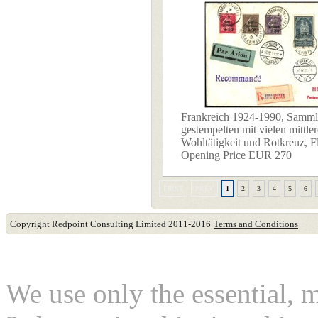
Frankreich 1924-1990, Samml
gestempelten mit vielen mittle
Wohltätigkeit und Rotkreuz, Fl
Opening Price EUR 270
FIRST
PREV
1
2
3
4
5
6
Copyright Redpoint Consulting Limited 2011-2016
Terms and Conditions
This website use cookies
We use only the essential, 