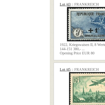
Lot /43
:: FRANKREICH
1922, Kriegswaisen II, 8 Wert
144-151 380,- ...
Opening Price EUR 80
Lot /45
:: FRANKREICH