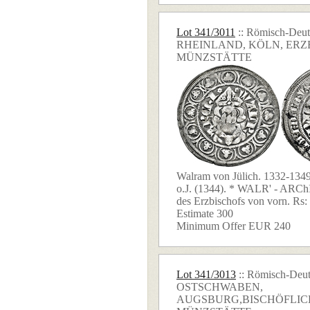
Lot 341/3011
:: Römisch-Deut
RHEINLAND, KÖLN, ERZ
MÜNZSTÄTTE
Walram von Jülich. 1332-134
o.J. (1344). * WALR' - ARChI 
des Erzbischofs von vorn. Rs: .
Estimate 300
Minimum Offer EUR 240
Lot 341/3013
:: Römisch-Deut
OSTSCHWABEN,
AUGSBURG,BISCHÖFLIC