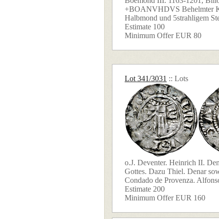
Boémond III. 1163-1201, Billo
+BOANVHDVS Behelmter Kop
Halbmond und 5strahligem Ste
Estimate 100
Minimum Offer EUR 80
Lot 341/3031
:: Lots
o.J. Deventer. Heinrich II. De
Gottes. Dazu Thiel. Denar sow
Condado de Provenza. Alfonso 
Estimate 200
Minimum Offer EUR 160