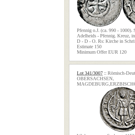
Pfennig o.J. (ca. 990 - 1000). 
Adelheids - Pfennig. Kreuz, i
D - D - O. Rs: Kirche in Schrif
Estimate 150
Minimum Offer EUR 120
Lot 341/3007
:: Römisch-Deut
OBERSACHSEN,
MAGDEBURG,ERZBISCH