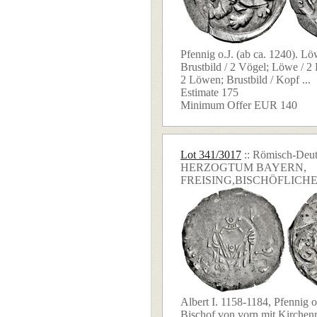
Pfennig o.J. (ab ca. 1240). Lö
Brustbild / 2 Vögel; Löwe / 2
2 Löwen; Brustbild / Kopf ...
Estimate 175
Minimum Offer EUR 140
Lot 341/3017
:: Römisch-Deut
HERZOGTUM BAYERN,
FREISING,BISCHÖFLICH
Albert I. 1158-1184, Pfennig o
Bischof von vorn mit Kirchen