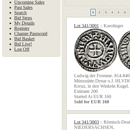
Upcoming Sales
Past Sales
Search
FIRST
PREV
1
2
3
4
5
6
Bid Steps
My Details
Lot 341/3001
:: Karolinger
Register
Change Password
Bid Basket
Bid Live!
Log Off
Ludwig der Fromme. 814-840
Münzstätte.Denar o.J. HL
Kreuz, in den Winkeln Kugel. 
Estimate 200
Started At EUR 160
Sold for EUR 160
Lot 341/3003
:: Römisch-Deut
NIEDERSACHSEN,