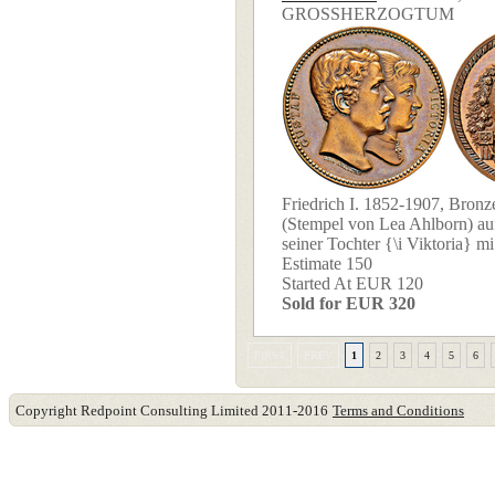
GROSSHERZOGTUM
Friedrich I. 1852-1907, Bronz
(Stempel von Lea Ahlborn) au
seiner Tochter {\i Viktoria} mi 
Estimate 150
Started At EUR 120
Sold for EUR 320
FIRST
PREV
1
2
3
4
5
6
Copyright Redpoint Consulting Limited 2011-2016
Terms and Conditions
This website use cookies