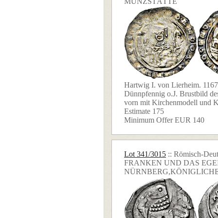
MÜNZSTÄTTE
Hartwig I. von Lierheim. 116
Dünnpfennig o.J. Brustbild de
vorn mit Kirchenmodell und K
Estimate 175
Minimum Offer EUR 140
Lot 341/3015
:: Römisch-Deut
FRANKEN UND DAS EGE
NÜRNBERG,KÖNIGLICH