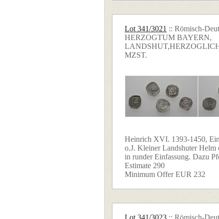
Lot 341/3021
:: Römisch-Deut
HERZOGTUM BAYERN,
LANDSHUT,HERZOGLICH
MZST.
Heinrich XVI. 1393-1450, Ein
o.J. Kleiner Landshuter Helm
in runder Einfassung. Dazu Pfe
Estimate 290
Minimum Offer EUR 232
Lot 341/3023
:: Römisch-Deut