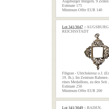
Augsburger Bürgern. 9 Zeilen S
Estimate 175
Minimum Offer EUR 140
Lot 341/3047
:: AUGSBURG
REICHSSTADT
Filigran - Ulrichskreuz o.J. (
19. Jh.). Im Zentrum Rahmen
eines Medaillons, zu den Seit .
Estimate 250
Minimum Offer EUR 200
Lot 341/3049
:: BADEN,