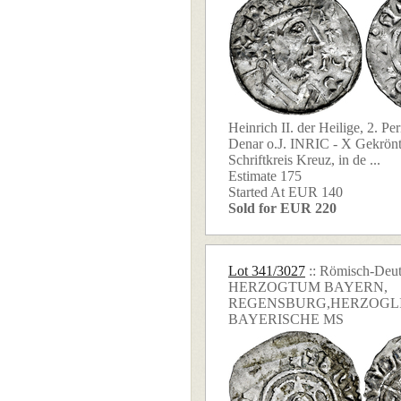
Heinrich II. der Heilige, 2. P
Denar o.J. INRIC - X Gekrönte
Schriftkreis Kreuz, in de ...
Estimate 175
Started At EUR 140
Sold for EUR 220
Lot 341/3027
:: Römisch-Deut
HERZOGTUM BAYERN,
REGENSBURG,HERZOGL
BAYERISCHE MS