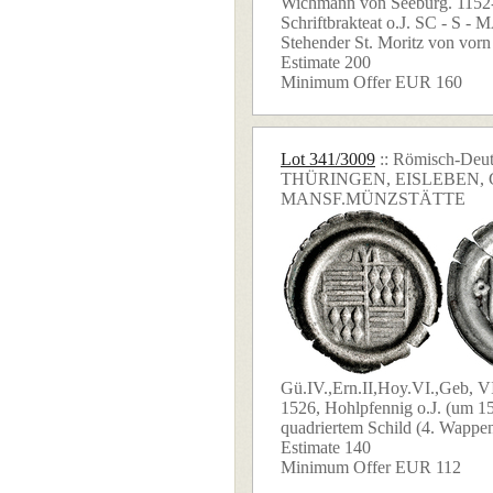
Wichmann von Seeburg. 1152
Schriftbrakteat o.J. SC - S -
Stehender St. Moritz von vorn 
Estimate 200
Minimum Offer EUR 160
Lot 341/3009
:: Römisch-Deut
THÜRINGEN, EISLEBEN, 
MANSF.MÜNZSTÄTTE
Gü.IV.,Ern.II,Hoy.VI.,Geb, VI
1526, Hohlpfennig o.J. (um 15
quadriertem Schild (4. Wappenf
Estimate 140
Minimum Offer EUR 112