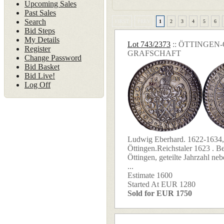
Upcoming Sales
Past Sales
Search
FIRST
PREV
1
2
3
4
5
6
Bid Steps
My Details
Lot 743/2373
:: ÖTTINGEN
Register
GRAFSCHAFT
Change Password
Bid Basket
Bid Live!
Log Off
Ludwig Eberhard. 1622-1634,
Öttingen.Reichstaler 1623 . B
Öttingen, geteilte Jahrzahl n
...
Estimate 1600
Started At EUR 1280
Sold for EUR 1750