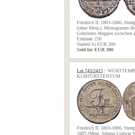
Friedrich II. 1803-1806, Stutt
(ohne Mmz.). Monogramm übe
Gekröntes Wappen zwischen get
Estimate 250
Started At EUR 200
Sold for EUR 300
Lot 743/2415
:: WÜRTTEM
KURFÜRSTENTUM
Friedrich II. 1803-1806, Stutt
1805 (Mmz. Johann Ludwig W