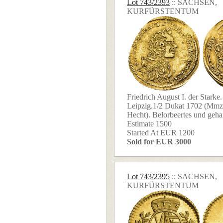
Lot 743/2393
:: SACHSEN,
KURFÜRSTENTUM
Friedrich August I. der Starke
Leipzig.1/2 Dukat 1702 (Mmz.
Hecht). Belorbeertes und gehar
Estimate 1500
Started At EUR 1200
Sold for EUR 3000
Lot 743/2395
:: SACHSEN,
KURFÜRSTENTUM