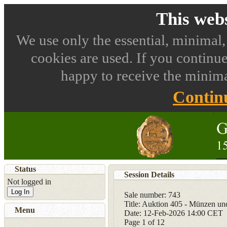
This webs
We use only the essential, minimal,
cookies are used. If you continue
happy to receive the minima
Contin
Status
Session Details
Not logged in
Log In
Sale number: 743
Title: Auktion 405 - Münzen u
Menu
Date: 12-Feb-2026 14:00 CET
Page
1
of 12