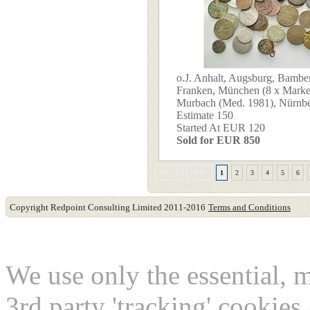
o.J. Anhalt, Augsburg, Bambe
Franken, München (8 x Marke
Murbach (Med. 1981), Nürnberg
Estimate 150
Started At EUR 120
Sold for EUR 850
FIRST
PREV
1
2
3
4
5
6
Copyright Redpoint Consulting Limited 2011-2016
Terms and Conditions
This website use cookies
We use only the essential, 
3rd party 'tracking' cookies