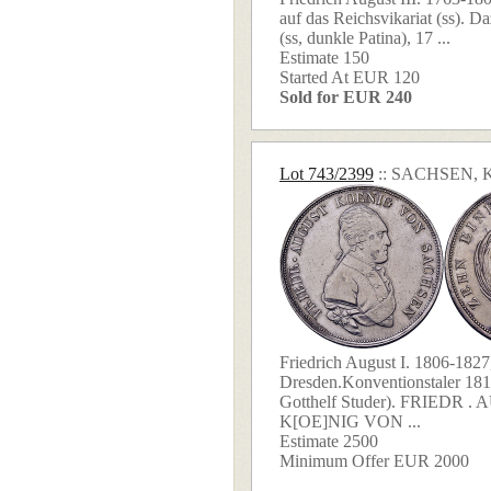
auf das Reichsvikariat (ss). D
(ss, dunkle Patina), 17 ...
Estimate 150
Started At EUR 120
Sold for EUR 240
Lot 743/2399
:: SACHSEN,
Friedrich August I. 1806-1827
Dresden.Konventionstaler 18
Gotthelf Studer). FRIEDR 
K[OE]NIG VON ...
Estimate 2500
Minimum Offer EUR 2000