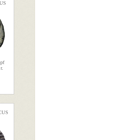
TUS
opf
r.
CUS