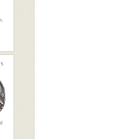
n.
US
uf