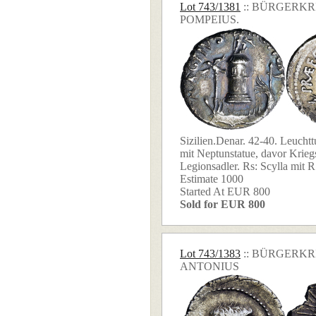
Lot 743/1381
:: BÜRGERKR
POMPEIUS.
Sizilien.Denar. 42-40. Leuch
mit Neptunstatue, davor Kriegs
Legionsadler. Rs: Scylla mit R 
Estimate 1000
Started At EUR 800
Sold for EUR 800
Lot 743/1383
:: BÜRGERK
ANTONIUS