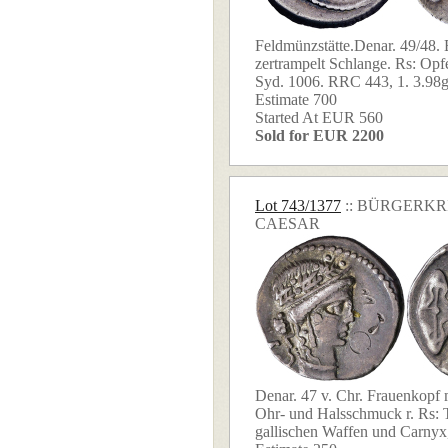
Feldmünzstätte.Denar. 49/48. E
zertrampelt Schlange. Rs: Opfe
Syd. 1006. RRC 443, 1. 3.98g 
Estimate 700
Started At EUR 560
Sold for EUR 2200
Lot 743/1377
:: BÜRGERKR
CAESAR
Denar. 47 v. Chr. Frauenkopf 
Ohr- und Halsschmuck r. Rs:
gallischen Waffen und Carnyx, r