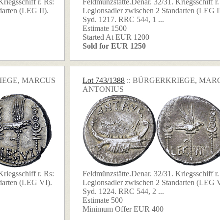
riegsschiff r. Rs:
Feldmünzstätte.Denar. 32/31. Kriegsschiff r.
arten (LEG II).
Legionsadler zwischen 2 Standarten (LEG II
Syd. 1217. RRC 544, 1 ...
Estimate 1500
Started At EUR 1200
Sold for EUR 1250
RIEGE, MARCUS
Lot 743/1388
:: BÜRGERKRIEGE, MAR
ANTONIUS
riegsschiff r. Rs:
Feldmünzstätte.Denar. 32/31. Kriegsschiff r.
darten (LEG VI).
Legionsadler zwischen 2 Standarten (LEG V
Syd. 1224. RRC 544, 2 ...
Estimate 500
Minimum Offer EUR 400