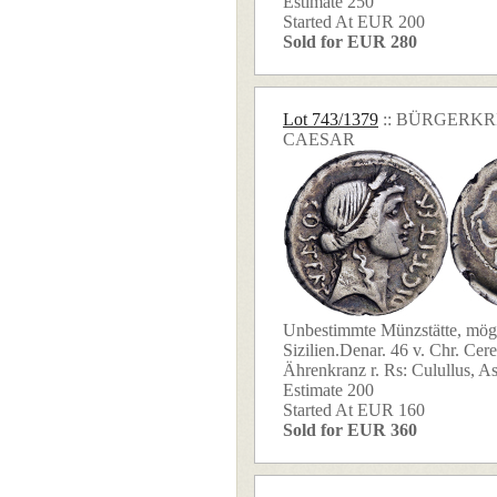
Estimate 250
Started At EUR 200
Sold for EUR 280
Lot 743/1379
:: BÜRGERKR
CAESAR
Unbestimmte Münzstätte, mögl
Sizilien.Denar. 46 v. Chr. Cer
Ährenkranz r. Rs: Culullus, Asp
Estimate 200
Started At EUR 160
Sold for EUR 360