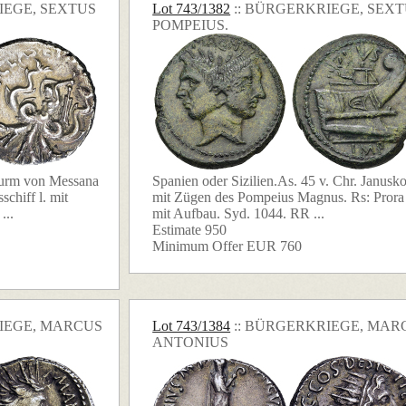
IEGE, SEXTUS
Lot 743/1382
:: BÜRGERKRIEGE, SEX
POMPEIUS.
tturm von Messana
Spanien oder Sizilien.As. 45 v. Chr. Janusk
schiff l. mit
mit Zügen des Pompeius Magnus. Rs: Prora 
...
mit Aufbau. Syd. 1044. RR ...
Estimate 950
Minimum Offer EUR 760
RIEGE, MARCUS
Lot 743/1384
:: BÜRGERKRIEGE, MAR
ANTONIUS