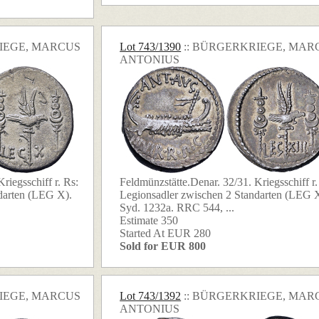
RIEGE, MARCUS
Lot 743/1390
:: BÜRGERKRIEGE, MAR
ANTONIUS
riegsschiff r. Rs:
Feldmünzstätte.Denar. 32/31. Kriegsschiff r.
darten (LEG X).
Legionsadler zwischen 2 Standarten (LEG X
Syd. 1232a. RRC 544, ...
Estimate 350
Started At EUR 280
Sold for EUR 800
RIEGE, MARCUS
Lot 743/1392
:: BÜRGERKRIEGE, MAR
ANTONIUS