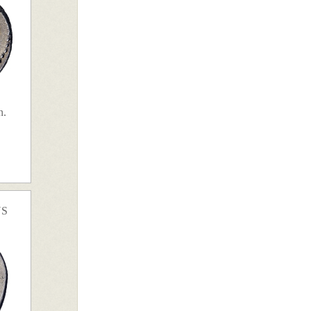
n.
US