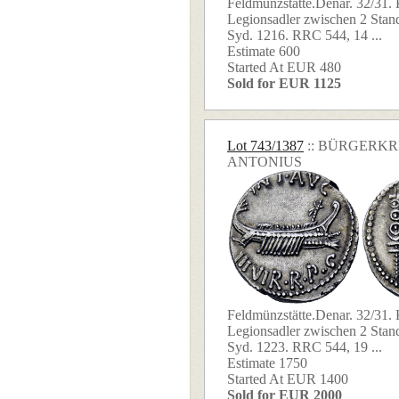
Feldmünzstätte.Denar. 32/31. K
Legionsadler zwischen 2 Stand
Syd. 1216. RRC 544, 14 ...
Estimate 600
Started At EUR 480
Sold for EUR 1125
Lot 743/1387
:: BÜRGERK
ANTONIUS
Feldmünzstätte.Denar. 32/31. K
Legionsadler zwischen 2 Stan
Syd. 1223. RRC 544, 19 ...
Estimate 1750
Started At EUR 1400
Sold for EUR 2000