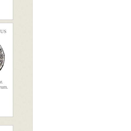
TUS
r.
aeum.