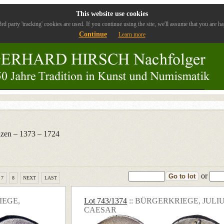
This website use cookies
rd party 'tracking' cookies are used. If you continue using the site, we'll assume that you are ha
Continue
Learn more
nzen – 1373 – 1724
or
Go to lot
7
8
NEXT
LAST
IEGE,
Lot 743/1374
:: BÜRGERKRIEGE, JULI
CAESAR