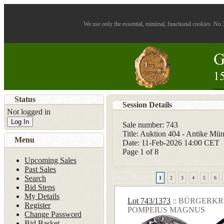
We use only the essential, minimal, functional cookies. No 3
Status
Session Details
Not logged in
Log In
Sale number: 743
Title: Auktion 404 - Antike Mü
Menu
Date: 11-Feb-2026 14:00 CET
Page
1
of 8
Upcoming Sales
Past Sales
Search
FIRST
PREV
1
2
3
4
5
6
Bid Steps
My Details
Lot 743/1373
:: BÜRGERKR
Register
POMPEIUS MAGNUS
Change Password
Bid Basket