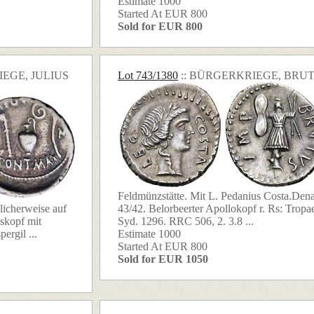
Estimate 1000
Started At EUR 800
Sold for EUR 800
IEGE, JULIUS
Lot 743/1380
:: BÜRGERKRIEGE, BRU
Feldmünzstätte. Mit L. Pedanius Costa.Dena
icherweise auf
43/42. Belorbeerter Apollokopf r. Rs: Trop
eskopf mit
Syd. 1296. RRC 506, 2. 3.8 ...
ergil ...
Estimate 1000
Started At EUR 800
Sold for EUR 1050