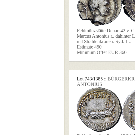
Feldmünzstätte.Denar. 42 v. C
Marcus Antonius r., dahinter L
mit Strahlenkrone r. Syd. 1 ...
Estimate 450
Minimum Offer EUR 360
Lot 743/1385
:: BÜRGERK
ANTONIUS