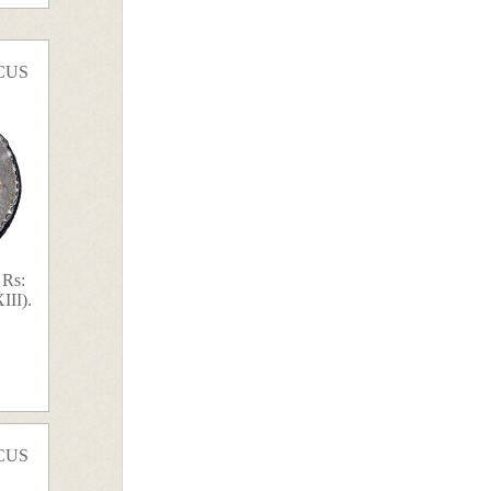
CUS
 Rs:
III).
CUS