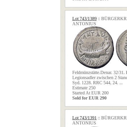
Lot 743/1389
:: BÜRGERK
ANTONIUS
Feldmünzstätte.Denar. 32/31. K
Legionsadler zwischen 2 Stan
Syd. 1228. RRC 544, 24. ...
Estimate 250
Started At EUR 200
Sold for EUR 290
Lot 743/1391
:: BÜRGERK
ANTONIUS