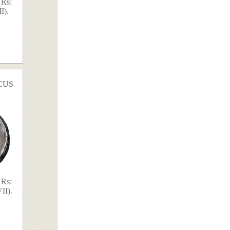
 Rs:
I).
CUS
 Rs:
II).