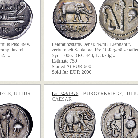
rnius Piso.49 v.
Feldmünzstätte.Denar. 49/48. Elephant r.
ompilius mit
zertrampelt Schlange. Rs: Opfergerätschafte
2. ...
Syd. 1006. RRC 443, 1. 3.73g ...
Estimate 750
Started At EUR 600
Sold for EUR 2000
IEGE, JULIUS
Lot 743/1376
:: BÜRGERKRIEGE, JULI
CAESAR