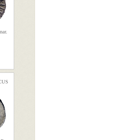
nar.
CUS