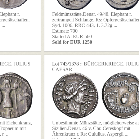
lephant r.
Feldmünzstätte.Denar. 49/48. Elephant r.
rgerätschaften.
zertrampelt Schlange. Rs: Opfergerätschafte
...
Syd. 1006. RRC 443, 1. 3.72g ...
Estimate 700
Started At EUR 560
Sold for EUR 1250
IEGE, JULIUS
Lot 743/1378
:: BÜRGERKRIEGE, JULI
CAESAR
mit Eichenkranz,
Unbestimmte Münzstätte, möglicherweise a
 Tropaeum mit
Sizilien.Denar. 46 v. Chr. Cereskopf mit
. ...
Ährenkranz r. Rs: Culullus, Aspergil ...