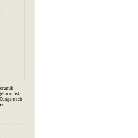
keramik
eformt ist.
t Zunge nach
er