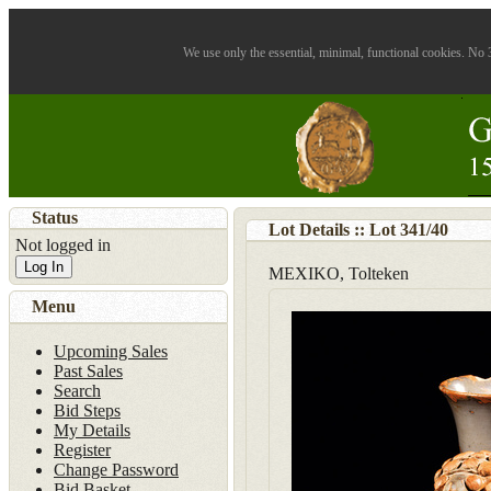
We use only the essential, minimal, functional cookies. No 3
Status
Lot Details :: Lot
341
/
40
Not logged in
Log In
MEXIKO, Tolteken
Menu
Upcoming Sales
Past Sales
Search
Bid Steps
My Details
Register
Change Password
Bid Basket