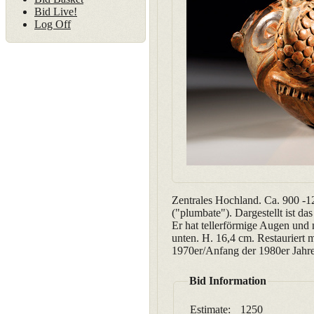
Bid Live!
Log Off
Zentrales Hochland. Ca. 900 -1
("plumbate"). Dargestellt ist da
Er hat tellerförmige Augen und n
unten. H. 16,4 cm. Restauriert
1970er/Anfang der 1980er Jahr
Bid Information
Estimate:
1250