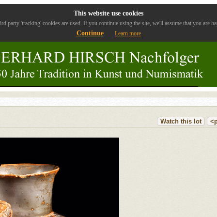
This website use cookies
rd party 'tracking' cookies are used. If you continue using the site, we'll assume that you are ha
Continue
Learn more
Watch this lot
<p