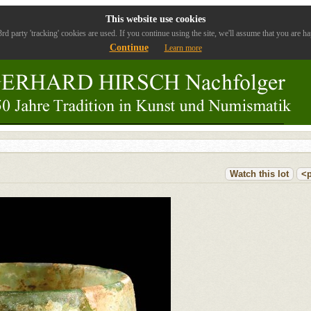
This website use cookies
rd party 'tracking' cookies are used. If you continue using the site, we'll assume that you are ha
Continue
Learn more
Watch this lot
<p