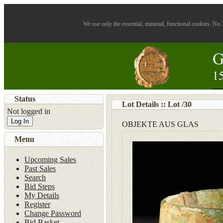
We use only the essential, minimal, functional cookies. No 3
Status
Lot Details :: Lot
/
30
Not logged in
Log In
OBJEKTE AUS GLAS
Menu
Upcoming Sales
Past Sales
Search
Bid Steps
My Details
Register
Change Password
Bid Basket