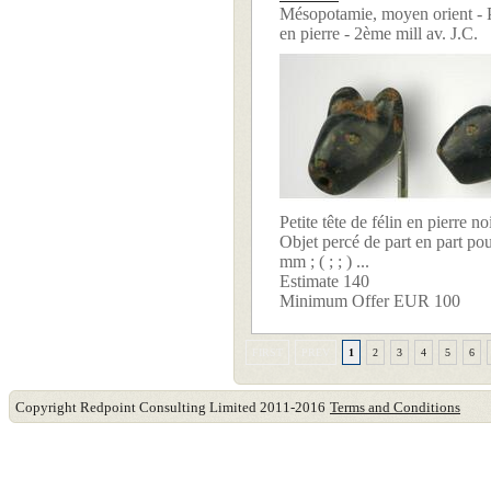
Mésopotamie, moyen orient - Pe
en pierre - 2ème mill av. J.C.
Petite tête de félin en pierre no
Objet percé de part en part po
mm ; ( ; ; ) ...
Estimate 140
Minimum Offer EUR 100
FIRST
PREV
1
2
3
4
5
6
Copyright Redpoint Consulting Limited 2011-2016
Terms and Conditions
This website use cookies