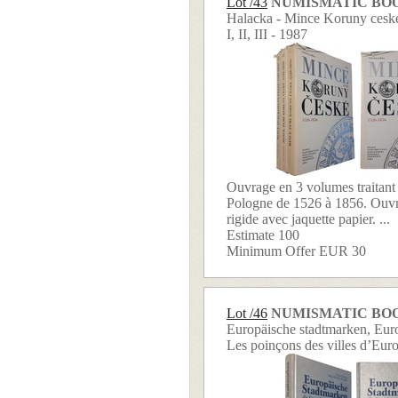
Lot /43
NUMISMATIC BO
Halacka - Mince Koruny ceské
I, II, III - 1987
Ouvrage en 3 volumes traitant
Pologne de 1526 à 1856. Ouvr
rigide avec jaquette papier. ...
Estimate 100
Minimum Offer EUR 30
Lot /46
NUMISMATIC BO
Europäische stadtmarken, Eur
Les poinçons des villes d’Eur