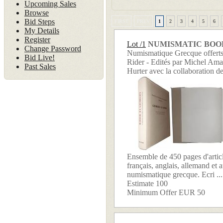
Upcoming Sales
Browse
Bid Steps
FIRST
PREV
1
2
3
4
5
6
My Details
Register
Lot /1
NUMISMATIC BOO
Change Password
Numismatique Grecque offert
Bid Live!
Rider - Edités par Michel Ama
Past Sales
Hurter avec la collaboration 
Ensemble de 450 pages d'articl
français, anglais, allemand et au
numismatique grecque. Ecri ...
Estimate 100
Minimum Offer EUR 50