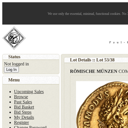
We use only the essential, minimal, functional cookies. No 3
Status
Lot Details :: Lot
53
/
38
Not logged in
Log In
RÖMISCHE MÜNZEN
COM
Menu
Upcoming Sales
Browse
Past Sales
Bid Basket
Bid Steps
My Details
Register
Change Password