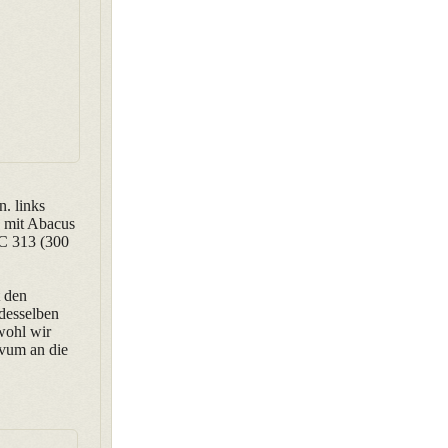
. links
as mit Abacus
 C 313 (300
t den
 desselben
bwohl wir
ivum an die