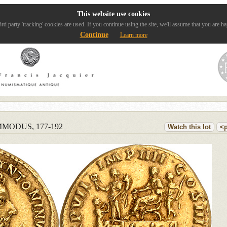
This website use cookies
rd party 'tracking' cookies are used. If you continue using the site, we'll assume that you are ha
Continue
Learn more
MODUS, 177-192
Watch this lot
<p