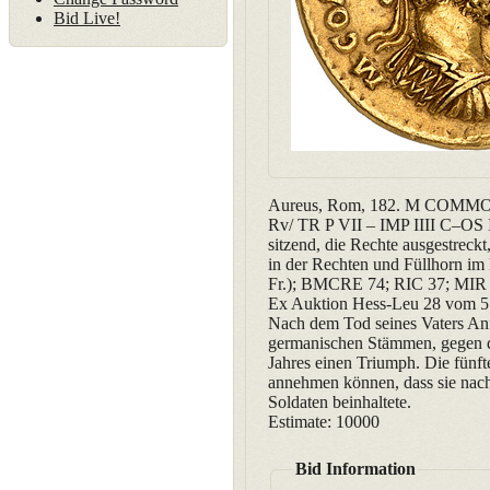
Bid Live!
Aureus, Rom, 182. M COMMOD
Rv/ TR P VII – IMP IIII C–OS I
sitzend, die Rechte ausgestreckt
in der Rechten und Füllhorn im 
Fr.); BMCRE 74; RIC 37; MIR 54
Ex Auktion Hess-Leu 28 vom 5.
Nach dem Tod seines Vaters Anf
germanischen Stämmen, gegen die
Jahres einen Triumph. Die fünfte
annehmen können, dass sie nach
Soldaten beinhaltete.
Estimate: 10000
Bid Information