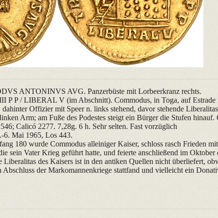
VS ANTONINVS AVG. Panzerbüste mit Lorbeerkranz rechts.
II P P / LIBERAL V (im Abschnitt). Commodus, in Toga, auf Estrade n
, dahinter Offizier mit Speer n. links stehend, davor stehende Liberalit
linken Arm; am Fuße des Podestes steigt ein Bürger die Stufen hinauf.
6; Calicó 2277. 7,28g. 6 h. Sehr selten. Fast vorzüglich
-6. Mai 1965, Los 443.
ang 180 wurde Commodus alleiniger Kaiser, schloss rasch Frieden mi
 sein Vater Krieg geführt hatte, und feierte anschließend im Oktober
 Liberalitas des Kaisers ist in den antiken Quellen nicht überliefert, o
 Abschluss der Markomannenkriege stattfand und vielleicht ein Donat