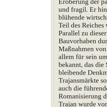
Eroberung der pa
und fragil. Er hi
blühende wirtscha
Teil des Reiches 
Parallel zu diese
Bauvorhaben durch
Maßnahmen von b
allem für sein u
bekannt, das die
bleibende Denkm
Trajansmärkte sow
auch die führende
Romanisierung de
Trajan wurde vom