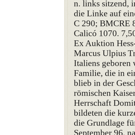
n. links sitzend,
die Linke auf ei
C 290; BMCRE 8;
Calicó 1070. 7,50
Ex Auktion Hess
Marcus Ulpius Tra
Italiens geboren 
Familie, die in e
blieb in der Gesc
römischen Kaiser
Herrschaft Domit
bildeten die kur
die Grundlage fü
September 96, na