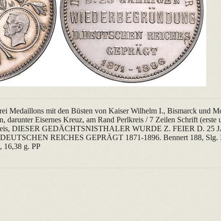
Drei Medaillons mit den Büsten von Kaiser Wilhelm I., Bismarck und Mo
 darunter Eisernes Kreuz, am Rand Perlkreis / 7 Zeilen Schrift (erste u
erlkreis, DIESER GEDÄCHTSNISTHALER WURDE Z. FEIER D. 25
TSCHEN REICHES GEPRÄGT 1871-1896. Bennert 188, Slg. B
, 16,38 g. PP