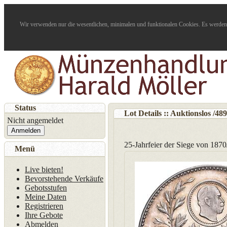
Wir verwenden nur die wesentlichen, minimalen und funktionalen Cookies. Es werden 
Status
Lot Details :: Auktionslos
/
489
Nicht angemeldet
Anmelden
25-Jahrfeier der Siege von 187
Menü
Live bieten!
Bevorstehende Verkäufe
Gebotsstufen
Meine Daten
Registrieren
Ihre Gebote
Abmelden