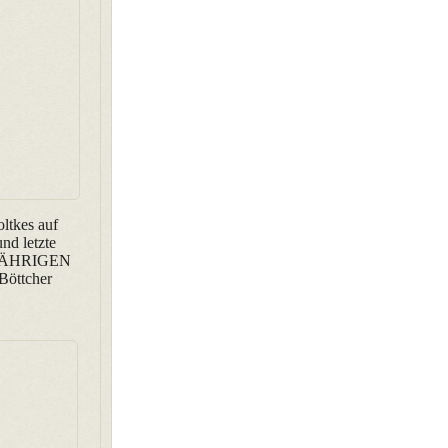
ltkes auf
nd letzte
 JÄHRIGEN
öttcher