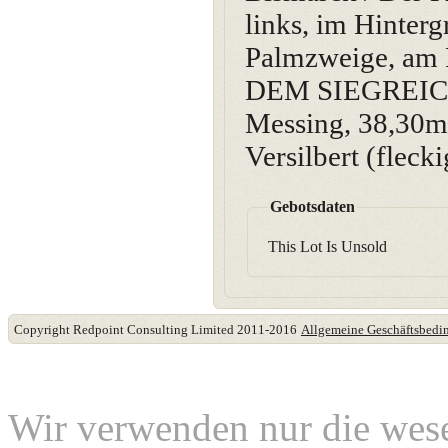
links, im Hinter
Palmzweige, am
DEM SIEGREICHEN
Messing, 38,30mm
Versilbert (fleck
Gebotsdaten
This Lot Is Unsold
Copyright Redpoint Consulting Limited 2011-2016
Allgemeine Geschäftsbed
Diese Website verwende
Wir verwenden nur die wes