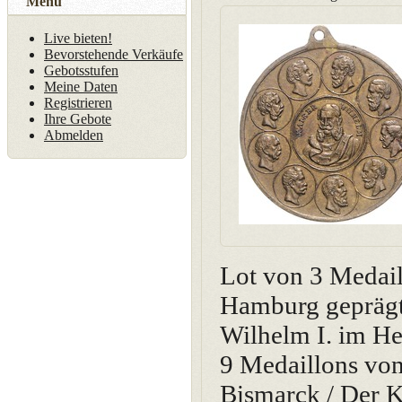
Menü
Live bieten!
Bevorstehende Verkäufe
Gebotsstufen
Meine Daten
Registrieren
Ihre Gebote
Abmelden
Lot von 3 Medaill
Hamburg geprägt'
Wilhelm I. im 
9 Medaillons von
Bismarck / Der K