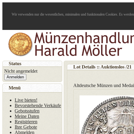
Wir verwenden nur die wesentlichen, minimalen und funktionalen Cookies. Es werden 
Status
Lot Details :: Auktionslos
/
21
Nicht angemeldet
Anmelden
Altdeutsche Münzen und Medail
Menü
Live bieten!
Bevorstehende Verkäufe
Gebotsstufen
Meine Daten
Registrieren
Ihre Gebote
Abmelden